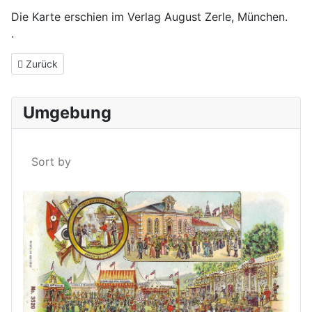
Die Karte erschien im Verlag August Zerle, München.
.
Vorheriger Beitrag: Gruß aus der Kunstmühle Niederham/Aicha 
Zurück
Umgebung
Sort by