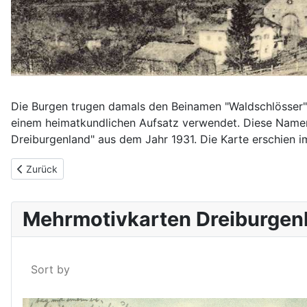
Die Burgen trugen damals den Beinamen "Waldschlösser".
einem heimatkundlichen Aufsatz verwendet. Diese Namens
Dreiburgenland" aus dem Jahr 1931. Die Karte erschien im 
Vorheriger Beitrag: Das Dreiburgenland um 1915
Zurück
Mehrmotivkarten Dreiburgen
Sort by