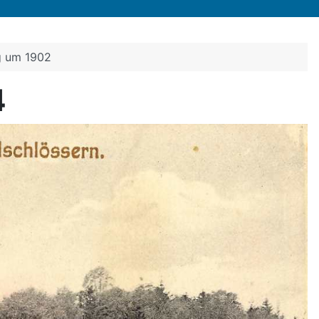
g um 1902
4