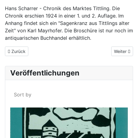
Hans Scharrer - Chronik des Marktes Tittling. Die
Chronik erschien 1924 in einer 1. und 2. Auflage. Im
Anhang findet sich ein "Sagenkranz aus Tittlings alter
Zeit" von Karl Mayrhofer. Die Broschüre ist nur noch im
antiquarischen Buchhandel erhältlich.
Vorheriger Beitrag: Vom Reichsarbeitsdienstlager zum Altenheim 
Nächster Be
Zurück
Weiter
Veröffentlichungen
Sort by