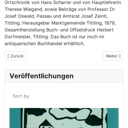
Ortschronik von Hans Scharrer und von Hauptlehrerin
Therese Wiegand, sowie Beiträge von Professor Dr.
Josef Oswald, Passau und Amtsrat Josef Zeintl,
Tittling. Herausgeber Marktgemeinde Tittling, 1979,
Gesamtherstellung Buch- und Offsetdruck Herbert
Dorfmeister, Tittling. Das Buch ist nur noch im
antiquarischen Buchhandel erhältlich.
Vorheriger Beitrag: Chronik des Marktes Tittling von Hans Scharr
Nächster Be
Zurück
Weiter
Veröffentlichungen
Sort by