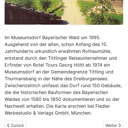
Im Museumsdorf Bayerischer Wald um 1995.
Ausgehend von der alten, schon Anfang des 15.
Jahrhunderts urkundlich erwähnten Rothaumühle,
entstand durch den Tittlinger Reiseunternehmer und
Erfinder von Rotel Tours Georg Höltl ab 1974 ein
Museumsdorf an der Gemeindegrenze Tittling und
Thurmansbang in der Nähe des Dreiburgensees.
Zwischenzeitlich umfasst das Dorf rund 150 Gebäude,
die die historischen Bauformen des Bayerischen
Waldes von 1580 bis 1850 dokumentieren und so der
Nachwelt erhalten. Die Karte erschien bei Fiedler
Werbestudio & Verlags GmbH, München.
Vorheriger Beitrag: Der Dorfweiher im Museumsdorf Bayerischer
Nächster Bei
Zurück
Weiter