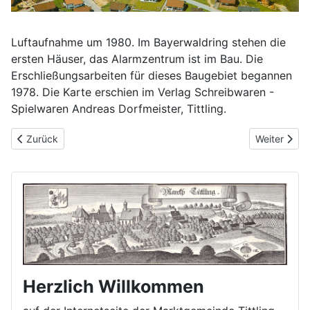
Luftaufnahme um 1980. Im Bayerwaldring stehen die
ersten Häuser, das Alarmzentrum ist im Bau. Die
Erschließungsarbeiten für dieses Baugebiet begannen
1978. Die Karte erschien im Verlag Schreibwaren -
Spielwaren Andreas Dorfmeister, Tittling.
Vorheriger Beitrag: Ein Luftbild aus Richtung Dreiburgenstraße
Nächster Bei
Zurück
Weiter
Herzlich Willkommen