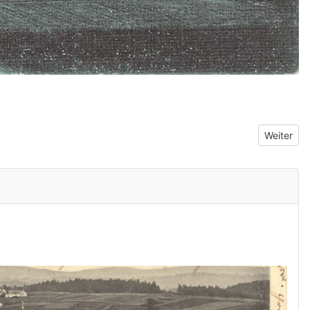
Nächster 
Weiter