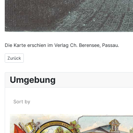
Die Karte erschien im Verlag Ch. Berensee, Passau.
Vorheriger Beitrag: Die Innstadt von Passau mit Marihilf um 1910
Zurück
Umgebung
Sort by