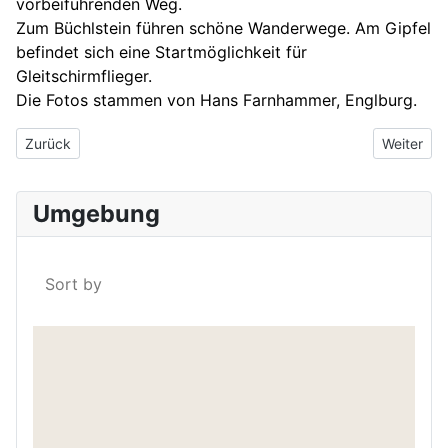
vorbeiführenden Weg.
Zum Büchlstein führen schöne Wanderwege. Am Gipfel
befindet sich eine Startmöglichkeit für
Gleitschirmflieger.
Die Fotos stammen von Hans Farnhammer, Englburg.
Vorheriger Beitrag: Gruß aus Niederalteich um 1915
Nächster 
Zurück
Weiter
Umgebung
Sort by