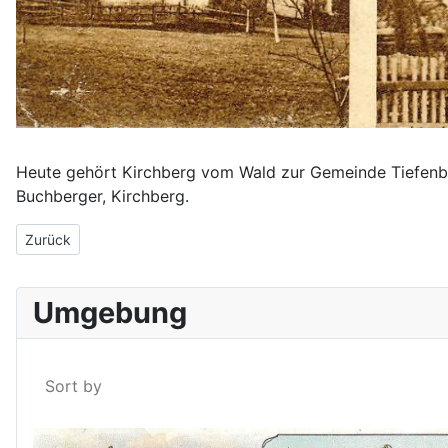
Heute gehört Kirchberg vom Wald zur Gemeinde Tiefenb
Buchberger, Kirchberg.
Vorheriger Beitrag: Gruß aus Langfurth um 1920
Zurück
Umgebung
Sort by