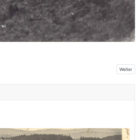
Nächster 
Weiter