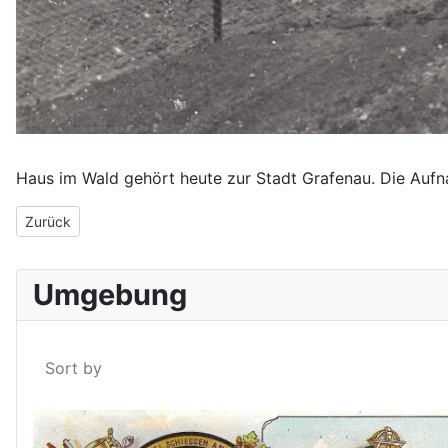
Haus im Wald gehört heute zur Stadt Grafenau. Die Auf
Vorheriger Beitrag: Haus im Wald um 1938
Zurück
Umgebung
Sort by