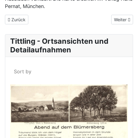
Pernat, München.
Vorheriger Beitrag: Ein Amerikaner in Tittling
Nächster Be
Zurück
Weiter
Tittling - Ortsansichten und
Detailaufnahmen
Sort by