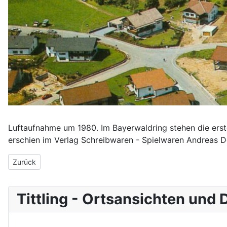
Luftaufnahme um 1980. Im Bayerwaldring stehen die erst
erschien im Verlag Schreibwaren - Spielwaren Andreas Dor
Vorheriger Beitrag: Ein Luftbild aus Richtung Dreiburgenstraße
Zurück
Tittling - Ortsansichten und