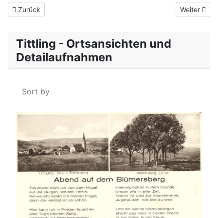
Vorheriger Beitrag: Blick auf Tittling um etwa 1963
Nächster Be
Zurück
Weiter
Tittling - Ortsansichten und
Detailaufnahmen
Sort by