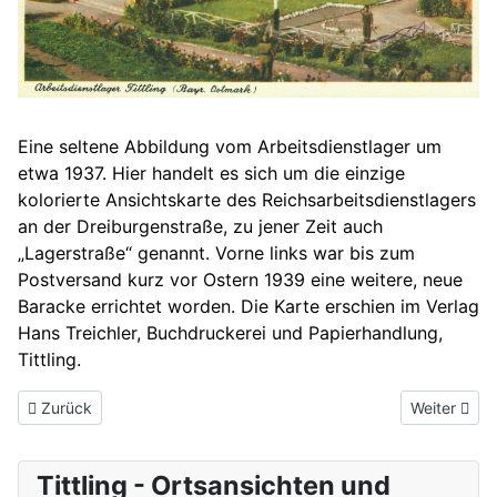
Eine seltene Abbildung vom Arbeitsdienstlager um
etwa 1937. Hier handelt es sich um die einzige
kolorierte Ansichtskarte des Reichsarbeitsdienstlagers
an der Dreiburgenstraße, zu jener Zeit auch
„Lagerstraße“ genannt. Vorne links war bis zum
Postversand kurz vor Ostern 1939 eine weitere, neue
Baracke errichtet worden. Die Karte erschien im Verlag
Hans Treichler, Buchdruckerei und Papierhandlung,
Tittling.
Vorheriger Beitrag: Der Rothauer See um 1939 und heute
Nächster Be
Zurück
Weiter
Tittling - Ortsansichten und