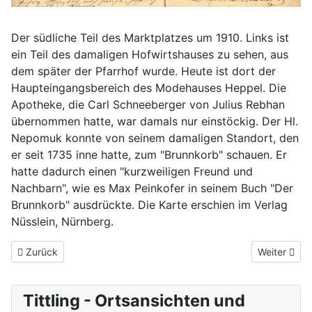
Der südliche Teil des Marktplatzes um 1910. Links ist
ein Teil des damaligen Hofwirtshauses zu sehen, aus
dem später der Pfarrhof wurde. Heute ist dort der
Haupteingangsbereich des Modehauses Heppel. Die
Apotheke, die Carl Schneeberger von Julius Rebhan
übernommen hatte, war damals nur einstöckig. Der Hl.
Nepomuk konnte von seinem damaligen Standort, den
er seit 1735 inne hatte, zum "Brunnkorb" schauen. Er
hatte dadurch einen "kurzweiligen Freund und
Nachbarn", wie es Max Peinkofer in seinem Buch "Der
Brunnkorb" ausdrückte. Die Karte erschien im Verlag
Nüsslein, Nürnberg.
Vorheriger Beitrag: Tittling in einer Mondnacht um 1910
Nächster Be
Zurück
Weiter
Tittling - Ortsansichten und