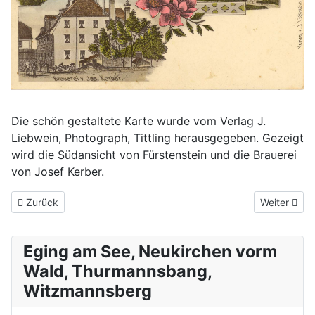
Die schön gestaltete Karte wurde vom Verlag J.
Liebwein, Photograph, Tittling herausgegeben. Gezeigt
wird die Südansicht von Fürstenstein und die Brauerei
von Josef Kerber.
Vorheriger Beitrag: Fürstenstein um 1907
Nächster Be
Zurück
Weiter
Eging am See, Neukirchen vorm
Wald, Thurmannsbang,
Witzmannsberg