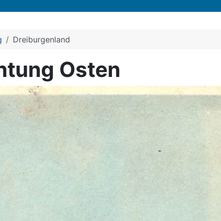
g
Dreiburgenland
chtung Osten