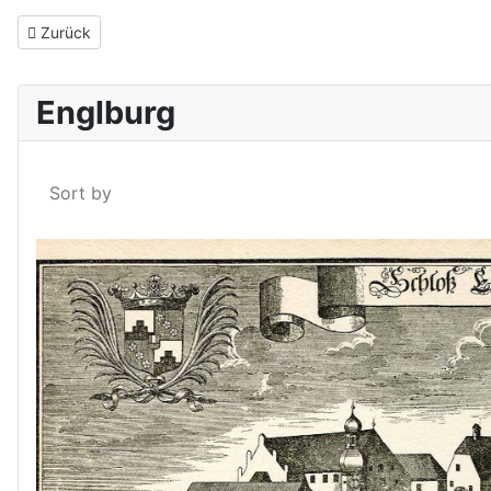
Vorheriger Beitrag: Die Englburg wechselt den Besitzer
Zurück
Englburg
Sort by