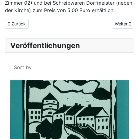
Zimmer 02) und bei Schreibwaren Dorfmeister (neben
der Kirche) zum Preis von 5,00 Euro erhältlich.
Vorheriger Beitrag: Dorfchronik von Rothau
Nächster Be
Zurück
Weiter
Veröffentlichungen
Sort by