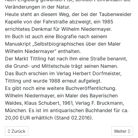
Veränderungen in der Natur.
Heute steht an diesem Weg, der bei der Taubenweider
Kapelle von der Fahrstraße abzweigt, ein 1985
errichtetes Denkmal für Wilhelm Niedermayer.
Im Buch ist auch eine Biografie nach seinem
Manuskript „Selbstbiographisches über den Maler
Wilhelm Niedermayer“ enthalten.
Der Markt Tittling hat nach ihm eine Straße benannt,
die Grund- und Mittelschule trägt seinen Namen.
Das Buch erschien im Verlag Herbert Dorfmeister,
Tittling und wurde 1988 erneut aufgelegt.
Es gibt noch eine weitere Buchveröffentlichung.
Wilhelm Niedermayer, ein Maler des Bayerischen
Waldes, Klaus Schubert, 1961, Verlag F. Bruckmann,
München. Es ist im antiquarischen Buchhandel für ca.
20,00 EUR erhältlich (Stand 02.2016).
Vorheriger Beitrag: Die Filialkirche in Enzersdorf
Nächster Be
Zurück
Weiter