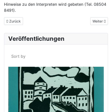
Hinweise zu den Interpreten wird gebeten (Tel. 08504
8491).
Vorheriger Beitrag: Geschichte der Pfarrkirche St. Vitus
Nächster Bei
Zurück
Weiter
Veröffentlichungen
Sort by