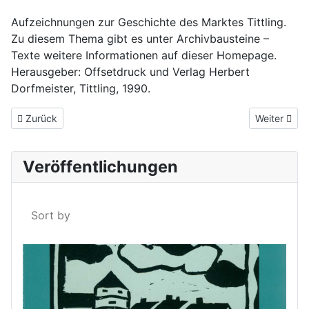
Aufzeichnungen zur Geschichte des Marktes Tittling.
Zu diesem Thema gibt es unter Archivbausteine –
Texte weitere Informationen auf dieser Homepage.
Herausgeber: Offsetdruck und Verlag Herbert
Dorfmeister, Tittling, 1990.
Vorheriger Beitrag: Archiv für das Dreiburgenland I
Nächster Be
Zurück
Weiter
Veröffentlichungen
Sort by