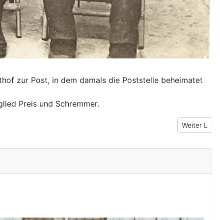
hof zur Post, in dem damals die Poststelle beheimatet
tglied Preis und Schremmer.
Nächster Be
Weiter